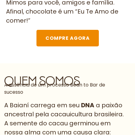
Mimos para você, amigos e família.
Afinal, chocolate é um “Eu Te Amo de
comer!”
COMPRE AGORA
quem somos
A essência de um processo Bean to Bar de
sucesso
A Baianí carrega em seu
DNA
a paixão
ancestral pela cacauicultura brasileira.
A semente do cacau germinou em
nossa alma com uma causa clara: