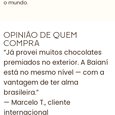
o mundo.
OPINIÃO DE QUEM
COMPRA
“Já provei muitos chocolates
“
premiados no exterior. A Baianí
p
está no mesmo nível — com a
d
vantagem de ter alma
u
brasileira.”
—
— Marcelo T., cliente
internacional