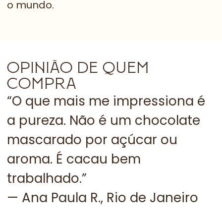
o mundo.
OPINIÃO DE QUEM
COMPRA
“O que mais me impressiona é
“
a pureza. Não é um chocolate
s
mascarado por açúcar ou
b
aroma. É cacau bem
f
trabalhado.”
—
— Ana Paula R., Rio de Janeiro