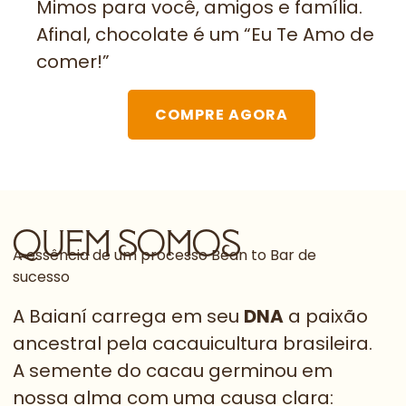
Mimos para você, amigos e família.
Afinal, chocolate é um “Eu Te Amo de
comer!”
COMPRE AGORA
quem somos
A essência de um processo Bean to Bar de
sucesso
A Baianí carrega em seu
DNA
a paixão
ancestral pela cacauicultura brasileira.
A semente do cacau germinou em
nossa alma com uma causa clara: