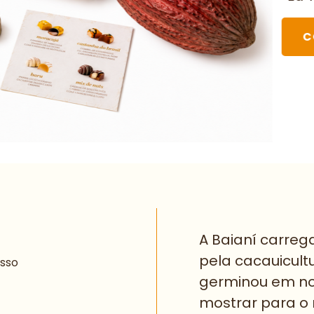
C
A Baianí carre
pela cacauicult
esso
germinou em no
mostrar para o 