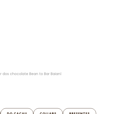
70
r dos chocolate Bean to Bar Baianí
Lara
R$ 
DO CACAU
COLLABS
PRESENTES