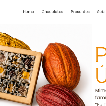
Home
Chocolates
Presentes
Sobr
P
Ú
Mimo
famíl
“Eu 