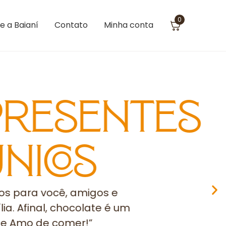
0
e a Baianí
Contato
Minha conta
resentes
nicos
s para você, amigos e
ia. Afinal, chocolate é um
Te Amo de comer!”