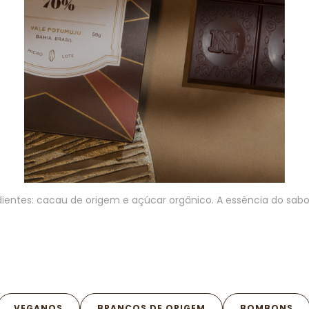
ientes: cacau de origem e açúcar orgânico. A essência do sabo
VEGANOS
BRANCOS DE ORIGEM
BOMBONS