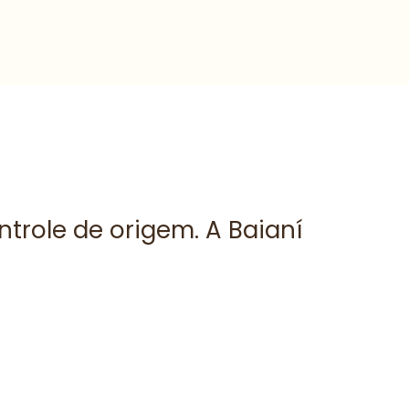
ntrole de origem. A Baianí
“O q
arom
— An