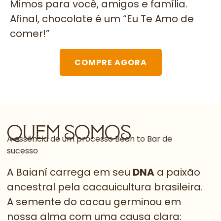
Mimos para você, amigos e família.
Afinal, chocolate é um “Eu Te Amo de
comer!”
COMPRE AGORA
quem somos
A essência de um processo Bean to Bar de
sucesso
A Baianí carrega em seu
DNA
a paixão
ancestral pela cacauicultura brasileira.
A semente do cacau germinou em
nossa alma com uma causa clara: