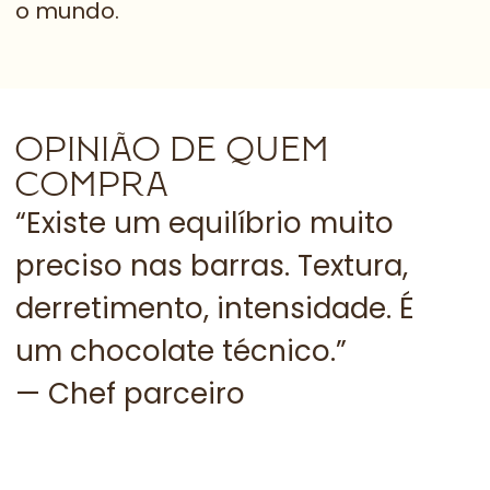
o mundo.
OPINIÃO DE QUEM
COMPRA
“Existe um equilíbrio muito
“
e
preciso nas barras. Textura,
a
derretimento, intensidade. É
m
um chocolate técnico.”
a
— Chef parceiro
t
—